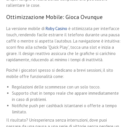
rallentare le cose.
Ottimizzazione Mobile: Gioca Ovunque
La versione mobile di
Roby Casino
è ottimizzata per interfacce
touch, rendendo facile estrarre il telefono durante una pausa
caffè o mentre si aspetta l’autobus. La navigazione è intuitiva:
scorri fino alla scheda “Quick Play”, tocca una slot e inizia a
girare. Il design reattivo assicura che le grafiche si carichino
rapidamente, riducendo al minimo i tempi di inattività.
Poiché i giocatori spesso si dedicano a brevi sessioni, il sito
mobile offre funzionalità come:
Regolazioni delle scommesse con un solo tocco.
Supporto chat in tempo reale che appare immediatamente
in caso di problemi.
Notifiche push per cashback istantanei o offerte a tempo
limitato.
Il risultato? Un’esperienza senza interruzioni, dove puoi
passare da una pausa a una serie di vittorie senza perdere un