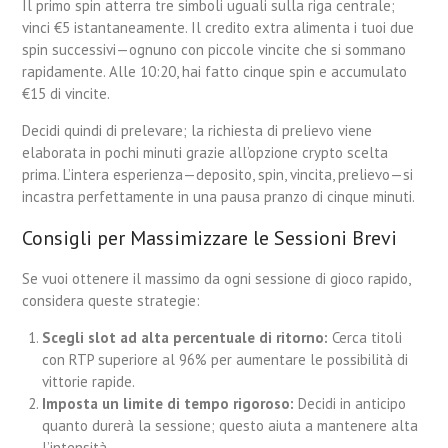
Il primo spin atterra tre simboli uguali sulla riga centrale;
vinci €5 istantaneamente. Il credito extra alimenta i tuoi due
spin successivi—ognuno con piccole vincite che si sommano
rapidamente. Alle 10:20, hai fatto cinque spin e accumulato
€15 di vincite.
Decidi quindi di prelevare; la richiesta di prelievo viene
elaborata in pochi minuti grazie all’opzione crypto scelta
prima. L’intera esperienza—deposito, spin, vincita, prelievo—si
incastra perfettamente in una pausa pranzo di cinque minuti.
Consigli per Massimizzare le Sessioni Brevi
Se vuoi ottenere il massimo da ogni sessione di gioco rapido,
considera queste strategie:
Scegli slot ad alta percentuale di ritorno:
Cerca titoli
con RTP superiore al 96% per aumentare le possibilità di
vittorie rapide.
Imposta un limite di tempo rigoroso:
Decidi in anticipo
quanto durerà la sessione; questo aiuta a mantenere alta
l’intensità.