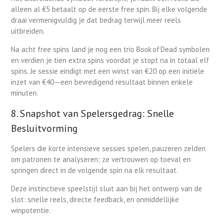
alleen al €5 betaalt op de eerste free spin. Bij elke volgende
draai vermenigvuldig je dat bedrag terwijl meer reels
uitbreiden.
Na acht free spins land je nog een trio Book of Dead symbolen
en verdien je tien extra spins voordat je stopt na in totaal elf
spins. Je sessie eindigt met een winst van €20 op een initiële
inzet van €40—een bevredigend resultaat binnen enkele
minuten.
8. Snapshot van Spelersgedrag: Snelle
Besluitvorming
Spelers die korte intensieve sessies spelen, pauzeren zelden
om patronen te analyseren; ze vertrouwen op toeval en
springen direct in de volgende spin na elk resultaat.
Deze instinctieve speelstijl sluit aan bij het ontwerp van de
slot: snelle reels, directe feedback, en onmiddellijke
winpotentie.