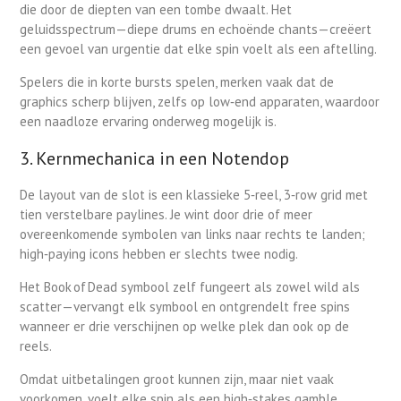
die door de diepten van een tombe dwaalt. Het
geluidsspectrum—diepe drums en echoënde chants—creëert
een gevoel van urgentie dat elke spin voelt als een aftelling.
Spelers die in korte bursts spelen, merken vaak dat de
graphics scherp blijven, zelfs op low‑end apparaten, waardoor
een naadloze ervaring onderweg mogelijk is.
3. Kernmechanica in een Notendop
De layout van de slot is een klassieke 5‑reel, 3‑row grid met
tien verstelbare paylines. Je wint door drie of meer
overeenkomende symbolen van links naar rechts te landen;
high‑paying icons hebben er slechts twee nodig.
Het Book of Dead symbool zelf fungeert als zowel wild als
scatter—vervangt elk symbool en ontgrendelt free spins
wanneer er drie verschijnen op welke plek dan ook op de
reels.
Omdat uitbetalingen groot kunnen zijn, maar niet vaak
voorkomen, voelt elke spin als een high‑stakes gamble.