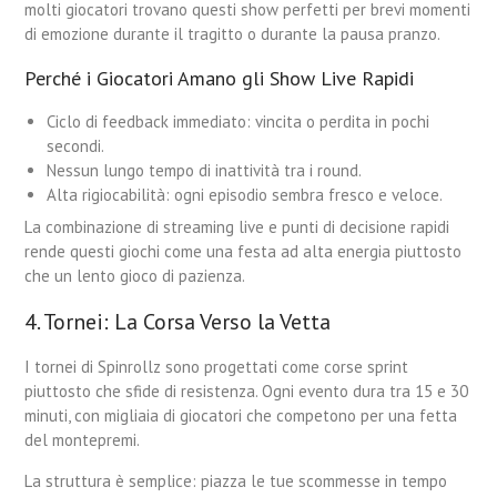
molti giocatori trovano questi show perfetti per brevi momenti
di emozione durante il tragitto o durante la pausa pranzo.
Perché i Giocatori Amano gli Show Live Rapidi
Ciclo di feedback immediato: vincita o perdita in pochi
secondi.
Nessun lungo tempo di inattività tra i round.
Alta rigiocabilità: ogni episodio sembra fresco e veloce.
La combinazione di streaming live e punti di decisione rapidi
rende questi giochi come una festa ad alta energia piuttosto
che un lento gioco di pazienza.
4. Tornei: La Corsa Verso la Vetta
I tornei di Spinrollz sono progettati come corse sprint
piuttosto che sfide di resistenza. Ogni evento dura tra 15 e 30
minuti, con migliaia di giocatori che competono per una fetta
del montepremi.
La struttura è semplice: piazza le tue scommesse in tempo