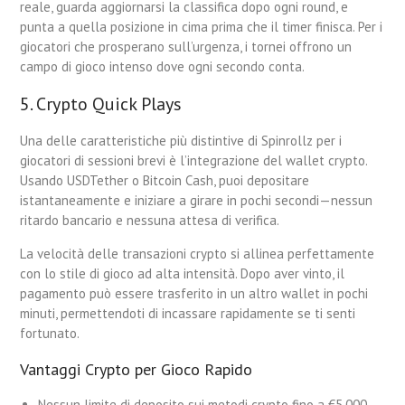
reale, guarda aggiornarsi la classifica dopo ogni round, e
punta a quella posizione in cima prima che il timer finisca. Per i
giocatori che prosperano sull’urgenza, i tornei offrono un
campo di gioco intenso dove ogni secondo conta.
5. Crypto Quick Plays
Una delle caratteristiche più distintive di Spinrollz per i
giocatori di sessioni brevi è l’integrazione del wallet crypto.
Usando USDTether o Bitcoin Cash, puoi depositare
istantaneamente e iniziare a girare in pochi secondi—nessun
ritardo bancario e nessuna attesa di verifica.
La velocità delle transazioni crypto si allinea perfettamente
con lo stile di gioco ad alta intensità. Dopo aver vinto, il
pagamento può essere trasferito in un altro wallet in pochi
minuti, permettendoti di incassare rapidamente se ti senti
fortunato.
Vantaggi Crypto per Gioco Rapido
Nessun limite di deposito sui metodi crypto fino a €5.000.