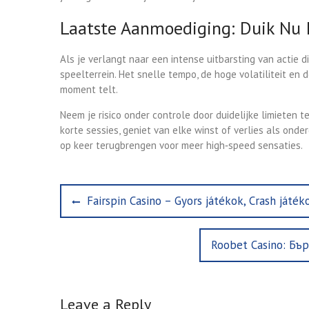
Laatste Aanmoediging: Duik Nu I
Als je verlangt naar een intense uitbarsting van actie d
speelterrein. Het snelle tempo, de hoge volatiliteit en
moment telt.
Neem je risico onder controle door duidelijke limieten 
korte sessies, geniet van elke winst of verlies als ond
op keer terugbrengen voor meer high‑speed sensaties.
Post
Previous
Fairspin Casino – Gyors játékok, Crash játé
post:
navigation
Next
Roobet Casino: Бъ
post:
Leave a Reply