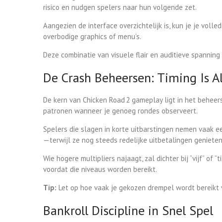
risico en nudgen spelers naar hun volgende zet.
Aangezien de interface overzichtelijk is, kun je je voll
overbodige graphics of menu’s.
Deze combinatie van visuele flair en auditieve spanning
De Crash Beheersen: Timing Is Al
De kern van Chicken Road 2 gameplay ligt in het beheers
patronen wanneer je genoeg rondes observeert.
Spelers die slagen in korte uitbarstingen nemen vaak e
—terwijl ze nog steeds redelijke uitbetalingen genieten
Wie hogere multipliers najaagt, zal dichter bij “vijf” of
voordat die niveaus worden bereikt.
Tip:
Let op hoe vaak je gekozen drempel wordt bereikt 
Bankroll Discipline in Snel Spel