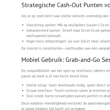
Strategische Cash‑Out Punten vo
Als je op zoek bent naar snelle winsten, overweeg dan 
Voorzichtig spelen: Mik op multipliers tussen 1.5x en
Gebalanceerd spelen: Streef naar 3x tot 5x om gemat
winfreqentie behoudt.
Hoge‑risico uitbarstingen: Ga voor 10x of meer allee
De sleutel is consistentie—vasthouden aan één aanpak 
Mobiel Gebruik: Grab‑and‑Go Ses
De compatibiliteit van het spel op telefoons, tablets e
pauze op werk is of een korte avond thuis.
Snelle setup: Geen downloads nodig; speel direct v
Straak interface: Touch-controls laten je inzetten p
Snel ronde: Korte sessietijden passen perfect in dru
Deze mobiele vriendelijkheid versterkt de aantrekkingsk
je lange blokken tijd hoeft vrij te maken.