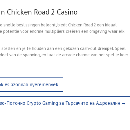
n Chicken Road 2 Casino
ie snelle beslissingen beloont, biedt Chicken Road 2 een ideaal
 de potentie voor enorme multipliers creëren een omgeving waar elk
te stellen en je te houden aan een gekozen cash‑out drempel. Speel
erdeel van de spanning, en laat de arcade charme van het spel je keer
kok és azonnali nyeremények
рзо‑Поточно Crypto Gaming за Търсачите на Адреналин