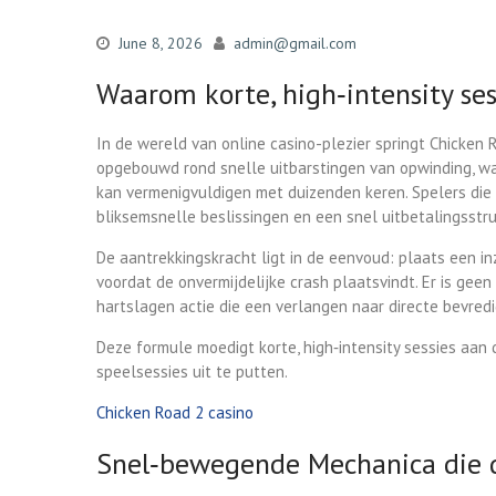
June 8, 2026
admin@gmail.com
Waarom korte, high‑intensity se
In de wereld van online casino-plezier springt Chicken 
opgebouwd rond snelle uitbarstingen van opwinding, waar
kan vermenigvuldigen met duizenden keren. Spelers die 
bliksemsnelle beslissingen en een snel uitbetalingsstru
De aantrekkingskracht ligt in de eenvoud: plaats een inze
voordat de onvermijdelijke crash plaatsvindt. Er is g
hartslagen actie die een verlangen naar directe bevred
Deze formule moedigt korte, high‑intensity sessies aan
speelsessies uit te putten.
Chicken Road 2 casino
Snel‑bewegende Mechanica die 