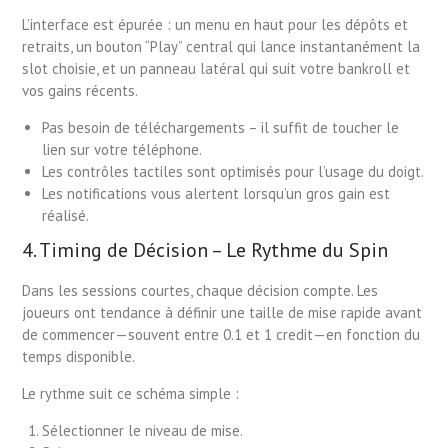
L’interface est épurée : un menu en haut pour les dépôts et
retraits, un bouton “Play” central qui lance instantanément la
slot choisie, et un panneau latéral qui suit votre bankroll et
vos gains récents.
Pas besoin de téléchargements – il suffit de toucher le
lien sur votre téléphone.
Les contrôles tactiles sont optimisés pour l’usage du doigt.
Les notifications vous alertent lorsqu’un gros gain est
réalisé.
4. Timing de Décision – Le Rythme du Spin
Dans les sessions courtes, chaque décision compte. Les
joueurs ont tendance à définir une taille de mise rapide avant
de commencer—souvent entre 0.1 et 1 credit—en fonction du
temps disponible.
Le rythme suit ce schéma simple :
Sélectionner le niveau de mise.