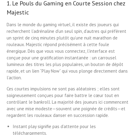
1. Le Pouls du Gaming en Courte Session chez
Majestic
Dans le monde du gaming virtuel, il existe des joueurs qui
recherchent l’adrénaline d’un seul spin, d’autres qui préfèrent
un sprint de cinq minutes plutôt qu’une nuit marathon de
rouleaux. Majestic répond précisément à cette foule
énergique. Dès que vous vous connectez, l’interface est
conçue pour une gratification instantanée : un carrousel
lumineux des titres les plus populaires, un bouton de dépôt
rapide, et un lien “Play Now” qui vous plonge directement dans
l’action.
Ces courtes impulsions ne sont pas aléatoires ; elles sont
soigneusement conçues pour faire battre le cœur tout en
contrôlant le bankroll. La majorité des joueurs ici commencent
avec une mise modeste—souvent une poignée de crédits—et
regardent les rouleaux danser en succession rapide.
Instant play signifie pas d’attente pour les
téléchargements.