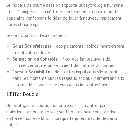
Le modèle de courte session exploite la psychologie humaine
: les récompenses immédiates déclenchent la libération de
dopamine, renforçant le désir de jouer à nouveau rapidement
après chaque spin.
Les principaux moteurs incluent :
Gains Satisfaisants
– des paiements rapides maintiennent
la motivation élevée.
Sensation de Contrôle
– fixer des limites avant de
commencer donne un sentiment de maîtrise du risque.
Facteur Sociabilité
– de courtes impulsions s’intègrent
dans les moments sur les réseaux sociaux, permettant aux
joueurs de se vanter de leurs gains instantanément.
L’Effet Boucle
Un petit gain encourage un autre spin ; un autre gain
maintient la boucle en vie ; seul un gros paiement la brise—
soit à ce moment-là, soit lorsque le joueur décide de partir
satisfait.