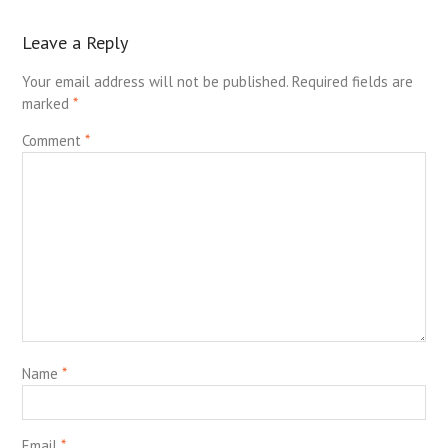
Leave a Reply
Your email address will not be published.
Required fields are
marked
*
Comment
*
Name
*
Email
*