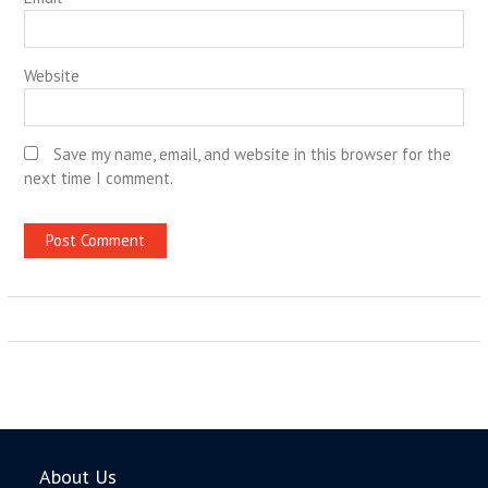
Website
Save my name, email, and website in this browser for the
next time I comment.
About Us