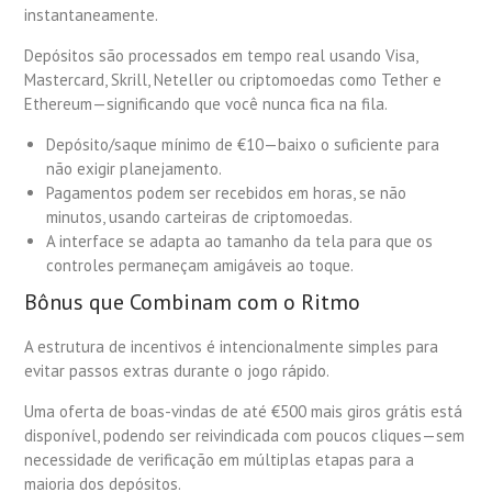
instantaneamente.
Depósitos são processados em tempo real usando Visa,
Mastercard, Skrill, Neteller ou criptomoedas como Tether e
Ethereum—significando que você nunca fica na fila.
Depósito/saque mínimo de €10—baixo o suficiente para
não exigir planejamento.
Pagamentos podem ser recebidos em horas, se não
minutos, usando carteiras de criptomoedas.
A interface se adapta ao tamanho da tela para que os
controles permaneçam amigáveis ao toque.
Bônus que Combinam com o Ritmo
A estrutura de incentivos é intencionalmente simples para
evitar passos extras durante o jogo rápido.
Uma oferta de boas-vindas de até €500 mais giros grátis está
disponível, podendo ser reivindicada com poucos cliques—sem
necessidade de verificação em múltiplas etapas para a
maioria dos depósitos.