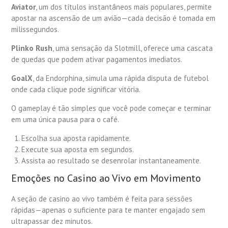
Aviator
, um dos títulos instantâneos mais populares, permite
apostar na ascensão de um avião—cada decisão é tomada em
milissegundos.
Plinko Rush
, uma sensação da Slotmill, oferece uma cascata
de quedas que podem ativar pagamentos imediatos.
GoalX
, da Endorphina, simula uma rápida disputa de futebol
onde cada clique pode significar vitória.
O gameplay é tão simples que você pode começar e terminar
em uma única pausa para o café.
Escolha sua aposta rapidamente.
Execute sua aposta em segundos.
Assista ao resultado se desenrolar instantaneamente.
Emoções no Casino ao Vivo em Movimento
A seção de casino ao vivo também é feita para sessões
rápidas—apenas o suficiente para te manter engajado sem
ultrapassar dez minutos.