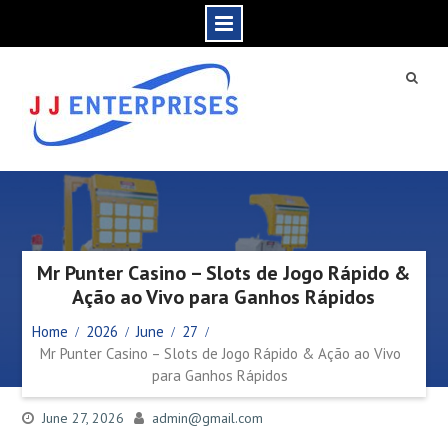
Skip
to
content
Mr Punter Casino – Slots de Jogo Rápido &
Ação ao Vivo para Ganhos Rápidos
Home
2026
June
27
Mr Punter Casino – Slots de Jogo Rápido & Ação ao Vivo
para Ganhos Rápidos
June 27, 2026
admin@gmail.com