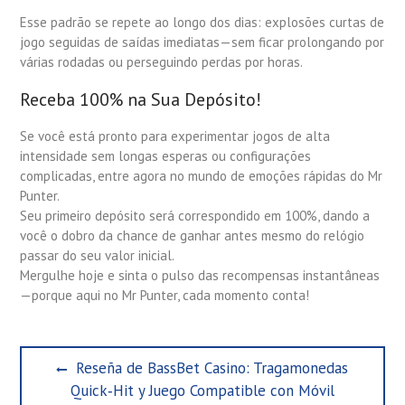
Esse padrão se repete ao longo dos dias: explosões curtas de
jogo seguidas de saídas imediatas—sem ficar prolongando por
várias rodadas ou perseguindo perdas por horas.
Receba 100% na Sua Depósito!
Se você está pronto para experimentar jogos de alta
intensidade sem longas esperas ou configurações
complicadas, entre agora no mundo de emoções rápidas do Mr
Punter.
Seu primeiro depósito será correspondido em 100%, dando a
você o dobro da chance de ganhar antes mesmo do relógio
passar do seu valor inicial.
Mergulhe hoje e sinta o pulso das recompensas instantâneas
—porque aqui no Mr Punter, cada momento conta!
Post
Previous
Reseña de BassBet Casino: Tragamonedas
navigation
post:
Quick‑Hit y Juego Compatible con Móvil