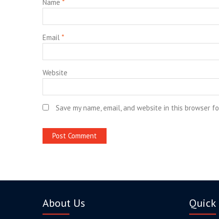
Name
*
Email
*
Website
Save my name, email, and website in this browser f
About Us
Quick 