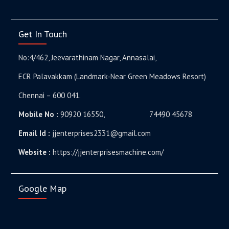
Get In Touch
No:4/462, Jeevarathinam Nagar, Annasalai,
ECR Palavakkam (Landmark-Near Green Meadows Resort)
Chennai – 600 041.
Mobile No :
90920 16550, 74490 45678
Email Id :
jjenterprises2331@gmail.com
Website :
https://jjenterprisesmachine.com/
Google Map