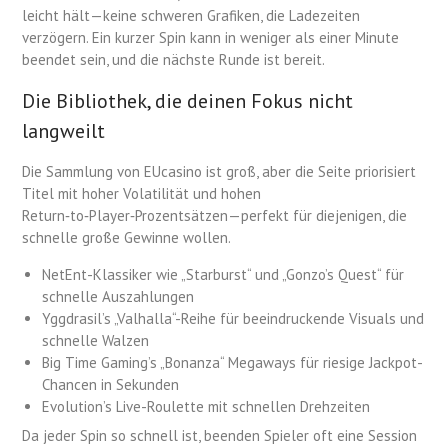
leicht hält—keine schweren Grafiken, die Ladezeiten
verzögern. Ein kurzer Spin kann in weniger als einer Minute
beendet sein, und die nächste Runde ist bereit.
Die Bibliothek, die deinen Fokus nicht
langweilt
Die Sammlung von EUcasino ist groß, aber die Seite priorisiert
Titel mit hoher Volatilität und hohen
Return‑to‑Player‑Prozentsätzen—perfekt für diejenigen, die
schnelle große Gewinne wollen.
NetEnt-Klassiker wie „Starburst“ und „Gonzo’s Quest“ für
schnelle Auszahlungen
Yggdrasil’s „Valhalla“-Reihe für beeindruckende Visuals und
schnelle Walzen
Big Time Gaming’s „Bonanza“ Megaways für riesige Jackpot-
Chancen in Sekunden
Evolution’s Live-Roulette mit schnellen Drehzeiten
Da jeder Spin so schnell ist, beenden Spieler oft eine Session