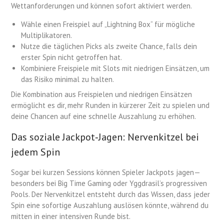
Wettanforderungen und können sofort aktiviert werden.
Wähle einen Freispiel auf „Lightning Box“ für mögliche
Multiplikatoren.
Nutze die täglichen Picks als zweite Chance, falls dein
erster Spin nicht getroffen hat.
Kombiniere Freispiele mit Slots mit niedrigen Einsätzen, um
das Risiko minimal zu halten.
Die Kombination aus Freispielen und niedrigen Einsätzen
ermöglicht es dir, mehr Runden in kürzerer Zeit zu spielen und
deine Chancen auf eine schnelle Auszahlung zu erhöhen.
Das soziale Jackpot‑Jagen: Nervenkitzel bei
jedem Spin
Sogar bei kurzen Sessions können Spieler Jackpots jagen—
besonders bei Big Time Gaming oder Yggdrasil’s progressiven
Pools. Der Nervenkitzel entsteht durch das Wissen, dass jeder
Spin eine sofortige Auszahlung auslösen könnte, während du
mitten in einer intensiven Runde bist.