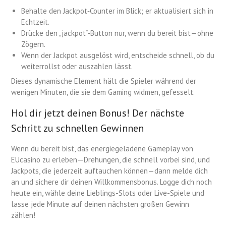
Behalte den Jackpot‑Counter im Blick; er aktualisiert sich in
Echtzeit.
Drücke den „jackpot“-Button nur, wenn du bereit bist—ohne
Zögern.
Wenn der Jackpot ausgelöst wird, entscheide schnell, ob du
weiterrollst oder auszahlen lässt.
Dieses dynamische Element hält die Spieler während der
wenigen Minuten, die sie dem Gaming widmen, gefesselt.
Hol dir jetzt deinen Bonus! Der nächste
Schritt zu schnellen Gewinnen
Wenn du bereit bist, das energiegeladene Gameplay von
EUcasino zu erleben—Drehungen, die schnell vorbei sind, und
Jackpots, die jederzeit auftauchen können—dann melde dich
an und sichere dir deinen Willkommensbonus. Logge dich noch
heute ein, wähle deine Lieblings-Slots oder Live-Spiele und
lasse jede Minute auf deinen nächsten großen Gewinn
zählen!