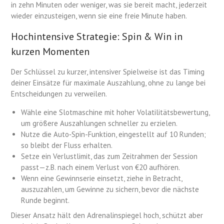
in zehn Minuten oder weniger, was sie bereit macht, jederzeit
wieder einzusteigen, wenn sie eine freie Minute haben.
Hochintensive Strategie: Spin & Win in
kurzen Momenten
Der Schlüssel zu kurzer, intensiver Spielweise ist das Timing
deiner Einsätze für maximale Auszahlung, ohne zu lange bei
Entscheidungen zu verweilen.
Wähle eine Slotmaschine mit hoher Volatilitätsbewertung,
um größere Auszahlungen schneller zu erzielen.
Nutze die Auto‑Spin-Funktion, eingestellt auf 10 Runden;
so bleibt der Fluss erhalten.
Setze ein Verlustlimit, das zum Zeitrahmen der Session
passt—z.B. nach einem Verlust von €20 aufhören.
Wenn eine Gewinnserie einsetzt, ziehe in Betracht,
auszuzahlen, um Gewinne zu sichern, bevor die nächste
Runde beginnt.
Dieser Ansatz hält den Adrenalinspiegel hoch, schützt aber