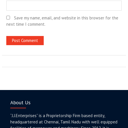
Save my name, email, and website in this browser for the
next time I comment.
About Us
“J.J.Enterprises” is a Proprietorship Firm based entity,
headquartered at Chennai, Tamil Nadu with well equipped