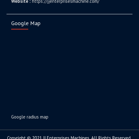
Website :
https://jjenterprisesmachine.com/
Google Map
Google radius map
Copyright © 2021 JJ Enterprises Machines. All Rights Reserved.