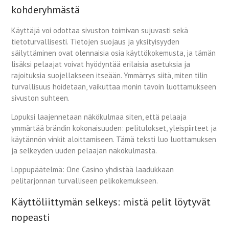
kohderyhmästä
Käyttäjä voi odottaa sivuston toimivan sujuvasti sekä
tietoturvallisesti. Tietojen suojaus ja yksityisyyden
säilyttäminen ovat olennaisia osia käyttökokemusta, ja tämän
lisäksi pelaajat voivat hyödyntää erilaisia asetuksia ja
rajoituksia suojellakseen itseään. Ymmärrys siitä, miten tilin
turvallisuus hoidetaan, vaikuttaa monin tavoin luottamukseen
sivuston suhteen.
Lopuksi laajennetaan näkökulmaa siten, että pelaaja
ymmärtää brändin kokonaisuuden: pelitulokset, yleispiirteet ja
käytännön vinkit aloittamiseen. Tämä teksti luo luottamuksen
ja selkeyden uuden pelaajan näkökulmasta.
Loppupäätelmä: One Casino yhdistää laadukkaan
pelitarjonnan turvalliseen pelikokemukseen.
Käyttöliittymän selkeys: mistä pelit löytyvät
nopeasti