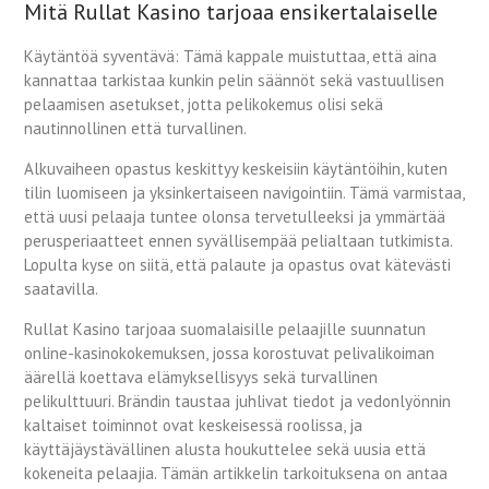
Mitä Rullat Kasino tarjoaa ensikertalaiselle
Käytäntöä syventävä: Tämä kappale muistuttaa, että aina
kannattaa tarkistaa kunkin pelin säännöt sekä vastuullisen
pelaamisen asetukset, jotta pelikokemus olisi sekä
nautinnollinen että turvallinen.
Alkuvaiheen opastus keskittyy keskeisiin käytäntöihin, kuten
tilin luomiseen ja yksinkertaiseen navigointiin. Tämä varmistaa,
että uusi pelaaja tuntee olonsa tervetulleeksi ja ymmärtää
perusperiaatteet ennen syvällisempää pelialtaan tutkimista.
Lopulta kyse on siitä, että palaute ja opastus ovat kätevästi
saatavilla.
Rullat Kasino tarjoaa suomalaisille pelaajille suunnatun
online-kasinokokemuksen, jossa korostuvat pelivalikoiman
äärellä koettava elämyksellisyys sekä turvallinen
pelikulttuuri. Brändin taustaa juhlivat tiedot ja vedonlyönnin
kaltaiset toiminnot ovat keskeisessä roolissa, ja
käyttäjäystävällinen alusta houkuttelee sekä uusia että
kokeneita pelaajia. Tämän artikkelin tarkoituksena on antaa