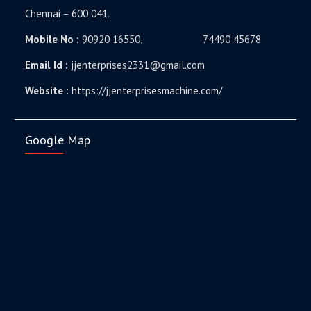
Chennai – 600 041.
Mobile No :
90920 16550, 74490 45678
Email Id :
jjenterprises2331@gmail.com
Website :
https://jjenterprisesmachine.com/
Google Map